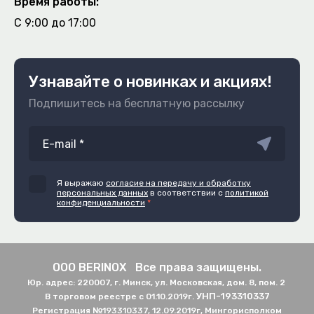
Время работы:
C 9:00 до 17:00
Узнавайте о новинках и акциях!
Подпишитесь на бесплатную рассылку
Я выражаю
согласие на передачу и обработку
персональных данных
в соответствии с
политикой
конфиденциальности
*
ООО BERINOX Все права защищены.
Юр. адрес: 220007, г. Минск, ул. Московская, дом. 8, пом. 2
УНП-193310337
В торговом реестре с 01.10.2019г.
Регистрация №193310337, 12.09.2019г, Мингорисполком